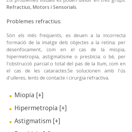
Els problemes visuals es poden dividir en tres grups:
Refractius, Motors i Sensorials
.
Problemes refractius:
Són els més freqüents, es deuen a la incorrecta
formació de la imatge dels objectes a la retina; per
desenfocament, com en el cas de la miopia,
hipermetropia, astigmatisme o presbícia; o bé, per
l'obstrucció parcial o total del pas de la llum, com en
el cas de les cataractes.Se solucionen amb l'ús
d'ulleres, lents de contacte i cirurgia refractiva.
Miopía
[+]
Hipermetropía
[+]
Astigmatism
[+]