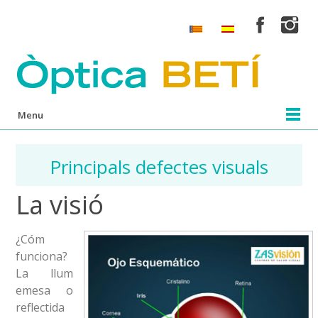
Menu
Principals defectes visuals
La visió
¿Cóm
funciona?
La llum
emesa o
reflectida